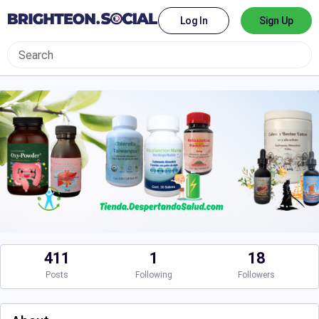
Log In
Sign Up
411
1
18
Posts
Following
Followers