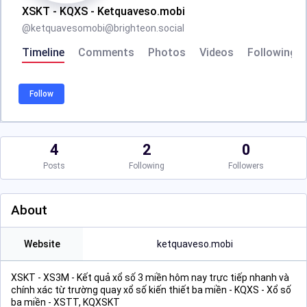
XSKT - KQXS - Ketquaveso.mobi
@
ketquavesomobi@brighteon.social
Timeline
Comments
Photos
Videos
Following
Follow
4
2
0
Posts
Following
Followers
About
Website
ketquaveso.mobi
XSKT - XS3M - Kết quả xổ số 3 miền hôm nay trực tiếp nhanh và
chính xác từ trường quay xổ số kiến thiết ba miền - KQXS - Xổ số
ba miền - XSTT, KQXSKT